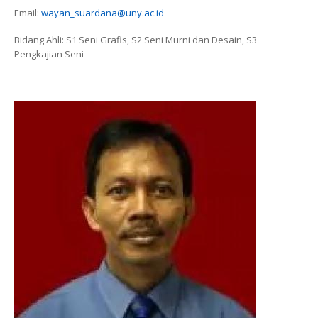
Email:
wayan_suardana@uny.ac.id
Bidang Ahli: S1 Seni Grafis, S2 Seni Murni dan Desain, S3
Pengkajian Seni