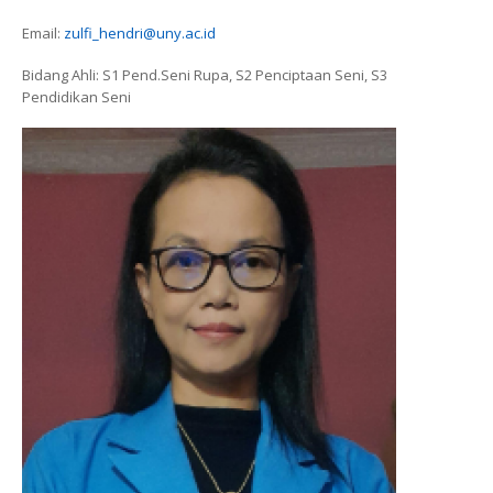
Email:
zulfi_hendri@uny.ac.id
Bidang Ahli: S1 Pend.Seni Rupa, S2 Penciptaan Seni, S3
Pendidikan Seni