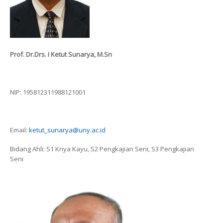
Prof. Dr.Drs. I Ketut Sunarya, M.Sn
NIP: 195812311988121001
Email:
ketut_sunarya@uny.ac.id
Bidang Ahli: S1 Kriya Kayu, S2 Pengkajian Seni, S3 Pengkajian
Seni