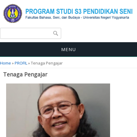
Search form
Search
MENU
You are here
Home
»
PROFIL
» Tenaga Pengajar
Tenaga Pengajar